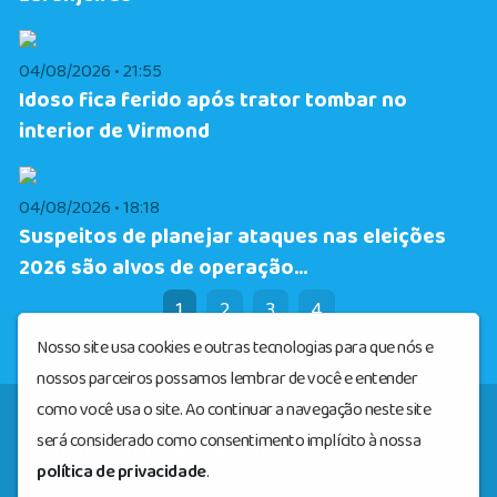
04/08/2026 • 21:55
Idoso fica ferido após trator tombar no
interior de Virmond
04/08/2026 • 18:18
Suspeitos de planejar ataques nas eleições
2026 são alvos de operação...
1
2
3
4
Nosso site usa cookies e outras tecnologias para que nós e
nossos parceiros possamos lembrar de você e entender
como você usa o site. Ao continuar a navegação neste site
será considerado como consentimento implícito à nossa
Radioelshadayfmvirmond
© Todos os direitos
política de privacidade
.
reservados.