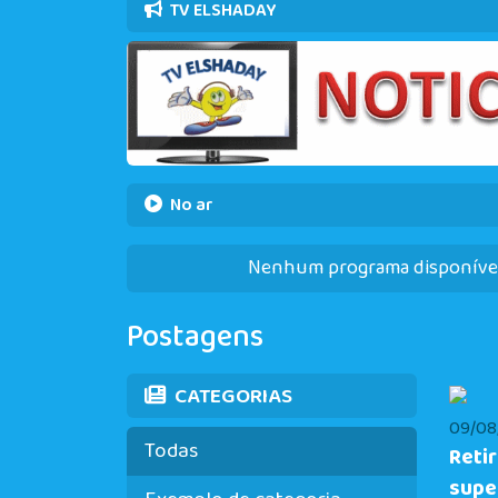
TV ELSHADAY
No ar
Nenhum programa disponív
Postagens
CATEGORIAS
09/08/
Todas
Reti
supe