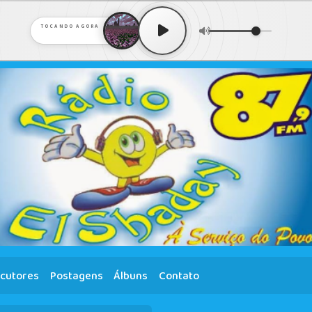
TOCANDO AGORA
cutores
Postagens
Álbuns
Contato